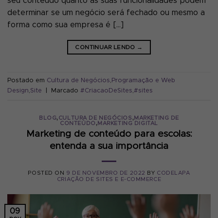
seu conteúdo quanto as suas funcionalidades podem
determinar se um negócio será fechado ou mesmo a
forma como sua empresa é […]
CONTINUAR LENDO
→
Postado em
Cultura de Negócios
,
Programação e Web
Design
,
Site
|
Marcado
#CriacaoDeSites
,
#sites
,
,
BLOG
CULTURA DE NEGÓCIOS
MARKETING DE
,
CONTEÚDO
MARKETING DIGITAL
Marketing de conteúdo para escolas:
entenda a sua importância
POSTED ON
9 DE NOVEMBRO DE 2022
BY
CODELAPA
CRIAÇÃO DE SITES E E-COMMERCE
09