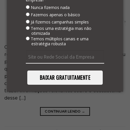
Nunca fizemos nada
Fazemos apenas o básico
Já fizemos campanhas simples
Temos uma estratégia mas não
otimizada
Temos múltiplos canais e uma
estratégia robusta
Como ter a sua pesquisa entre os primeiros
resultados no Google? Entender como melhorar o seu
posicionamento na busca orgânica é um desejo de
qualquer pessoa ou empresa que ofereça um
BAIXAR GRATUITAMENTE
produto, serviço ou conteúdo na internet. Mas como
conseguir isso? Este artigo do Blog da Freela vai
trazer informações relevantes sobre o ecossistema
desse […]
CONTINUAR LENDO
→