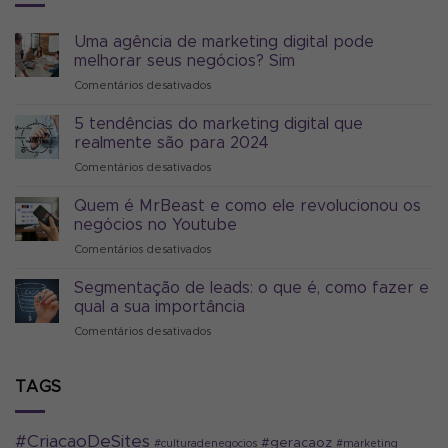
Uma agência de marketing digital pode
melhorar seus negócios? Sim
Comentários desativados
em
Uma
agência
5 tendências do marketing digital que
de
realmente são para 2024
marketing
Comentários desativados
em
digital
5
pode
tendências
Quem é MrBeast e como ele revolucionou os
melhorar
do
seus
negócios no Youtube
marketing
negócios?
Comentários desativados
em
digital
Sim
Quem
que
é
Segmentação de leads: o que é, como fazer e
realmente
MrBeast
são
qual a sua importância
e
para
Comentários desativados
em
como
2024
Segmentação
ele
de
revolucionou
leads:
TAGS
os
o
negócios
que
no
é,
Youtube
#CriacaoDeSites
#geracaoz
#culturadenegocios
#marketing