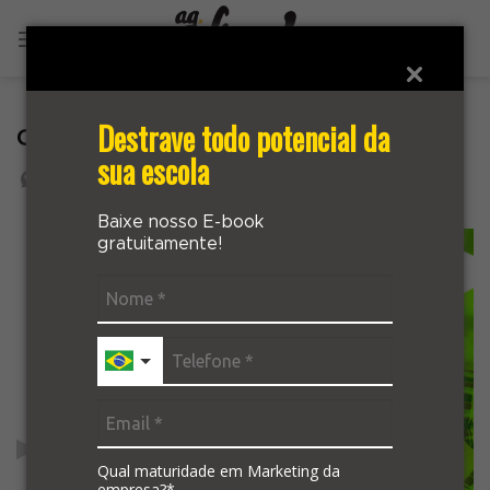
Skip
to
content
Destrave todo potencial da
CMV
sua escola
Baixe nosso E-book
gratuitamente!
Qual maturidade em Marketing da
empresa?*