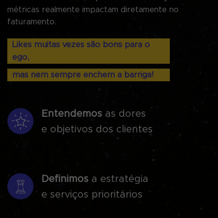
métricas realmente impactam diretamente no
faturamento.
Likes muitas vezes são bons para o
ego,
mas nem sempre enchem a barriga!
Entendemos
as dores
e objetivos dos clientes
Definimos
a estratégia
e serviços prioritários