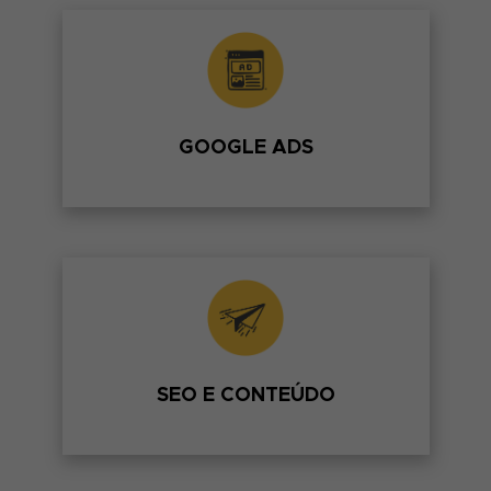
Coloque sua empresa no topo das
pesquisas em poucos dias e veja resultados
já nas primeiras semanas. Campanhas de
Google Ads, campanha de rede de
pesquisa, rede display, remarketing, Google
Shopping e Youtube Ads.
GOOGLE ADS
SAIBA MAIS
Destaque-se organicamente nas primeiras
posições dos sites de busca.
Estudos mostram que 70% dos cliques no
Google são em resultados orgânicos, dos
quais, 95% se concentram na primeira
página.
SEO E CONTEÚDO
SAIBA MAIS