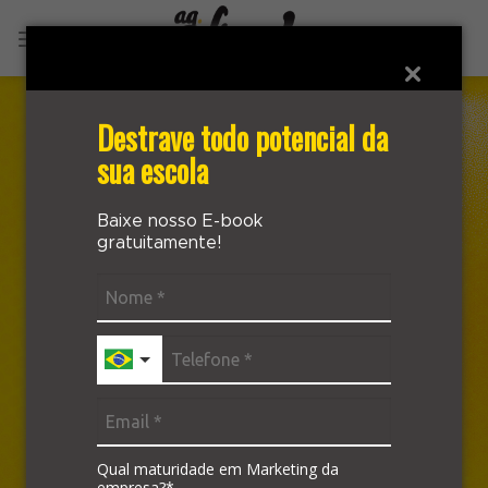
Skip
to
content
Destrave todo potencial da
sua escola
Baixe nosso E-book
gratuitamente!
Qual maturidade em Marketing da
empresa?*