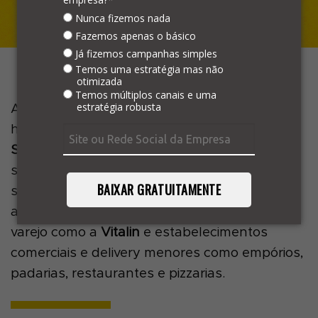
Nunca fizemos nada
Fazemos apenas o básico
Já fizemos campanhas simples
Temos uma estratégia mas não
otimizada
Temos múltiplos canais e uma
estratégia robusta
Alimentação corporativa para empresas,
hospitais e escolas como as gigantes
GRSA
e
Sapore
, ecommerces de alimentação
saudável, como a
Zona Cerealista Online
,
BAIXAR GRATUITAMENTE
serviços de alimentação e conveniência, como
a
Rede de Postos Graal
, grandes marcas de
varejo como a
Vitalin
e estabelecimentos
comerciais e delivery menores como empórios,
padarias, restaurantes e pizzarias.