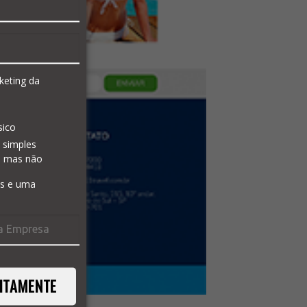
keting da
sico
 simples
a mas não
is e uma
ITAMENTE