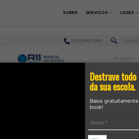
SOBRE
SERVIÇOS
CASES
Destrave todo 
da sua escola.
Baixe gratuitamente
book!