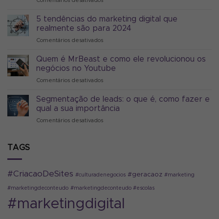
Comentários desativados
em
Uma
agência
5 tendências do marketing digital que
de
realmente são para 2024
marketing
Comentários desativados
em
digital
5
pode
tendências
Quem é MrBeast e como ele revolucionou os
melhorar
do
seus
negócios no Youtube
marketing
negócios?
Comentários desativados
em
digital
Sim
Quem
que
é
Segmentação de leads: o que é, como fazer e
realmente
MrBeast
são
qual a sua importância
e
para
Comentários desativados
em
como
2024
Segmentação
ele
de
revolucionou
leads:
TAGS
os
o
negócios
que
no
é,
Youtube
#CriacaoDeSites
#geracaoz
#culturadenegocios
#marketing
como
fazer
#marketingdeconteudo
#marketingdeconteudo #escolas
e
#marketingdigital
qual
a