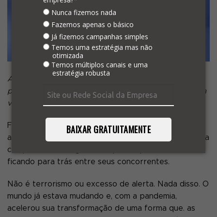
Nunca fizemos nada
Fazemos apenas o básico
Já fizemos campanhas simples
Temos uma estratégia mas não
otimizada
Temos múltiplos canais e uma
estratégia robusta
Alguns passos fundamentais para dar um
up
na
performance da sua campanha de Google Ads – para
você começar a fazer hoje mesmo
Fato: se no atual momento, você tem um negócio e,
BAIXAR GRATUITAMENTE
até agora, não está pensando na performance da sua
campanha de Google Ads – preocupe-se: está
ficando para trás entre seus concorrentes.
Não é terrorismo ou excesso de alerta. Nada disso. O
mundo já estava mudando e, com a pandemia,
acelerou sua transformação de uma forma que. as