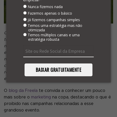
Nunca fizemos nada
Fazemos apenas o básico
Já fizemos campanhas simples
Temos uma estratégia mas não
otimizada
O maior evento esportivo do planeta chegou com
Temos múltiplos canais e uma
estratégia robusta
tudo, angariando as atenções de milhões de pessoas
mundo afora, com muitas empresas aproveitando
esse momento para explorar novas campanhas de
marketing. Mas quando falamos em marketing na
copa, é preciso tomar cuidado. Afinal, a FIFA impôs
BAIXAR GRATUITAMENTE
regras específicas e diretrizes sobre o que pode ser
explorado em campanhas publicitárias.
O
blog da Freela
te convida a conhecer um pouco
mais sobre o
marketing
na copa, destacando o que é
proibido nas campanhas relacionadas a esse
grandioso evento.