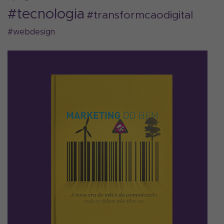
#tecnologia
#transformcaodigital
#webdesign