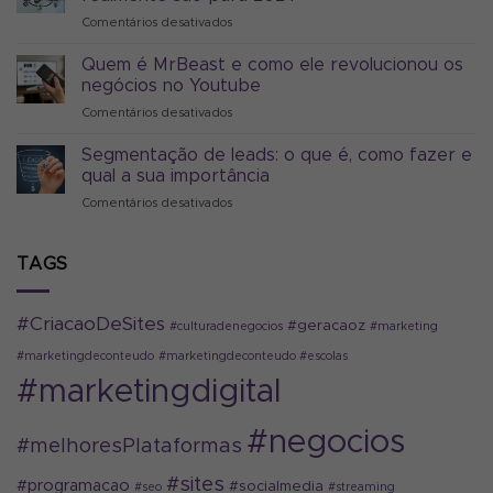
marketing
Comentários desativados
em
digital
5
pode
tendências
Quem é MrBeast e como ele revolucionou os
melhorar
do
seus
negócios no Youtube
marketing
negócios?
Comentários desativados
em
digital
Sim
Quem
que
é
Segmentação de leads: o que é, como fazer e
realmente
MrBeast
são
qual a sua importância
e
para
Comentários desativados
em
como
2024
Segmentação
ele
de
revolucionou
leads:
TAGS
os
o
negócios
que
no
é,
Youtube
#CriacaoDeSites
#geracaoz
#culturadenegocios
#marketing
como
fazer
#marketingdeconteudo
#marketingdeconteudo #escolas
e
#marketingdigital
qual
a
sua
#negocios
#melhoresPlataformas
importância
#sites
#programacao
#socialmedia
#seo
#streaming