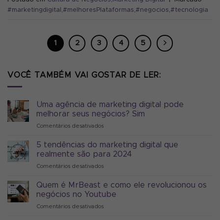
#marketingdigital
,
#melhoresPlataformas
,
#negocios
,
#tecnologia
1
2
3
4
5
VOCÊ TAMBÉM VAI GOSTAR DE LER:
Uma agência de marketing digital pode
melhorar seus negócios? Sim
Comentários desativados
em
Uma
agência
5 tendências do marketing digital que
de
realmente são para 2024
marketing
Comentários desativados
em
digital
5
pode
tendências
Quem é MrBeast e como ele revolucionou os
melhorar
do
seus
negócios no Youtube
marketing
negócios?
Comentários desativados
em
digital
Sim
Quem
que