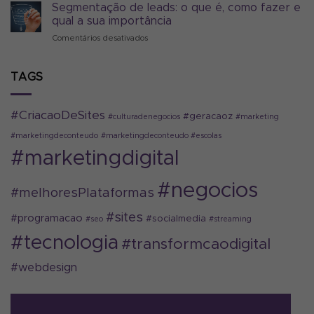
é
Segmentação de leads: o que é, como fazer e
realmente
MrBeast
são
qual a sua importância
e
para
Comentários desativados
em
como
2024
Segmentação
ele
de
revolucionou
leads:
TAGS
os
o
negócios
que
no
é,
Youtube
#CriacaoDeSites
#geracaoz
#culturadenegocios
#marketing
como
fazer
#marketingdeconteudo
#marketingdeconteudo #escolas
e
#marketingdigital
qual
a
sua
#negocios
#melhoresPlataformas
importância
#sites
#programacao
#socialmedia
#seo
#streaming
#tecnologia
#transformcaodigital
#webdesign