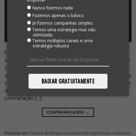
Nunca fizemos nada
Fazemos apenas o básico
Já fizemos campanhas simples
Temos uma estratégia mas não
otimizada
Temos múltiplos canais e uma
estratégia robusta
Existem várias etapas que podem interferir no
sucesso de uma campanha e a segmentação de leads
faz parte de um tópico que pode fazer toda a
diferença nesse desfecho – se ele vai alcançar ou não
BAIXAR GRATUITAMENTE
seus objetivos. Muitos fatores determinam a jornada
do cliente até o ato da compra de um produto ou
contratação […]
CONTINUAR LENDO
→
Postado em
Cultura de Negócios
,
Marketing Digital
,
Sem categoria