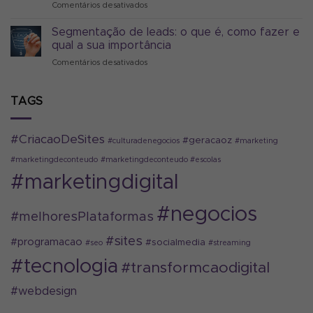
Comentários desativados
em
digital
Sim
Quem
que
é
Segmentação de leads: o que é, como fazer e
realmente
MrBeast
são
qual a sua importância
e
para
Comentários desativados
em
como
2024
Segmentação
ele
de
revolucionou
leads:
TAGS
os
o
negócios
que
no
é,
Youtube
#CriacaoDeSites
#geracaoz
#culturadenegocios
#marketing
como
fazer
#marketingdeconteudo
#marketingdeconteudo #escolas
e
#marketingdigital
qual
a
sua
#negocios
#melhoresPlataformas
importância
#sites
#programacao
#socialmedia
#seo
#streaming
#tecnologia
#transformcaodigital
#webdesign