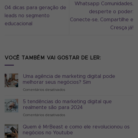
Whatsapp Comunidades,
04 dicas para geração de
desperte o poder:
leads no segmento
Conecte-se, Compartilhe e
educacional
Cresça já!
VOCÊ TAMBÉM VAI GOSTAR DE LER:
Uma agência de marketing digital pode
melhorar seus negócios? Sim
Comentários desativados
em
Uma
agência
5 tendências do marketing digital que
de
realmente são para 2024
marketing
Comentários desativados
em
digital
5
pode
tendências
Quem é MrBeast e como ele revolucionou os
melhorar
do
seus
negócios no Youtube
marketing
negócios?