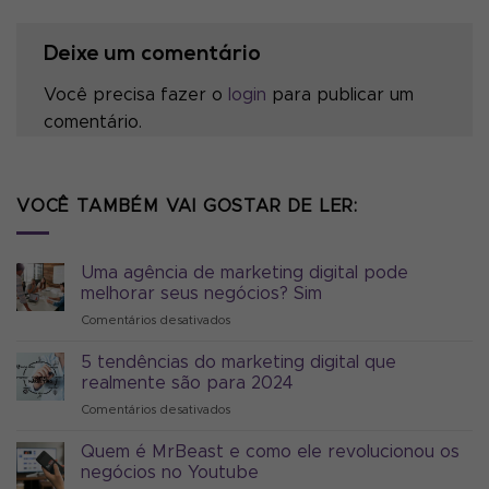
Deixe um comentário
Você precisa fazer o
login
para publicar um
comentário.
VOCÊ TAMBÉM VAI GOSTAR DE LER:
Uma agência de marketing digital pode
melhorar seus negócios? Sim
Comentários desativados
em
Uma
agência
5 tendências do marketing digital que
de
realmente são para 2024
marketing
Comentários desativados
em
digital
5
pode
tendências
Quem é MrBeast e como ele revolucionou os
melhorar
do
seus
negócios no Youtube
marketing
negócios?