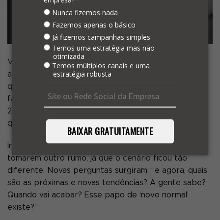
Nunca fizemos nada
Fazemos apenas o básico
Já fizemos campanhas simples
Temos uma estratégia mas não
otimizada
Você já parou pra pensar sobre o plot twist que
Temos múltiplos canais e uma
estratégia robusta
aconteceu em todos os mercados esse ano? Pense
que lá em 2019, aconteceram inúmeros eventos
falando sobre as tendências em todas as áreas para
2020 e todos vinham preparados para lidar com elas,
quando de repente: Covid-19! Tudo mudou.
BAIXAR GRATUITAMENTE
Infinitas estratégias foram pausadas ou obrigadas a
tomarem outro rumo, já que o cenário ficou tão
diferente. Novas perguntas surgiram: “e agora, quais
são as próximas e novas tendências? A gente sabe?
Quando vai acabar? Esse papo de ‘novo normal’
existe?”