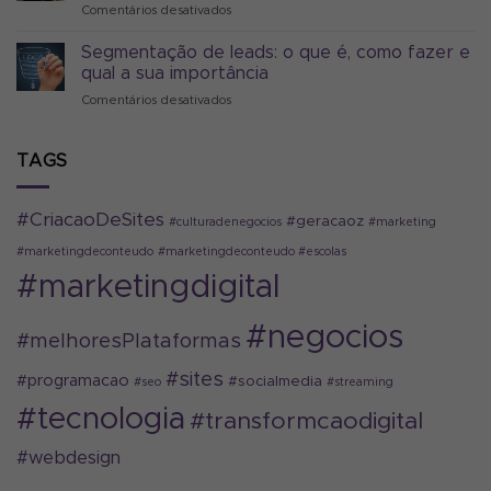
Comentários desativados
em
digital
Sim
Quem
que
é
Segmentação de leads: o que é, como fazer e
realmente
MrBeast
são
qual a sua importância
e
para
Comentários desativados
em
como
2024
Segmentação
ele
de
revolucionou
leads:
TAGS
os
o
negócios
que
no
é,
Youtube
#CriacaoDeSites
#geracaoz
#culturadenegocios
#marketing
como
fazer
#marketingdeconteudo
#marketingdeconteudo #escolas
e
#marketingdigital
qual
a
sua
#negocios
#melhoresPlataformas
importância
#sites
#programacao
#socialmedia
#seo
#streaming
#tecnologia
#transformcaodigital
#webdesign