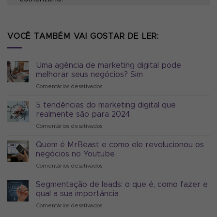
VOCÊ TAMBÉM VAI GOSTAR DE LER:
Uma agência de marketing digital pode
melhorar seus negócios? Sim
Comentários desativados
em
Uma
agência
5 tendências do marketing digital que
de
realmente são para 2024
marketing
Comentários desativados
em
digital
5
pode
tendências
Quem é MrBeast e como ele revolucionou os
melhorar
do
seus
negócios no Youtube
marketing
negócios?
Comentários desativados
em
digital
Sim
Quem
que
é
Segmentação de leads: o que é, como fazer e
realmente
MrBeast
são
qual a sua importância
e
para
Comentários desativados
em
como
2024
Segmentação
ele