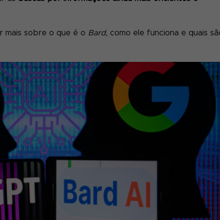
r mais sobre o que é o
Bard,
como ele funciona e quais sã