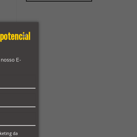
potencial
 nosso E-
o
keting da