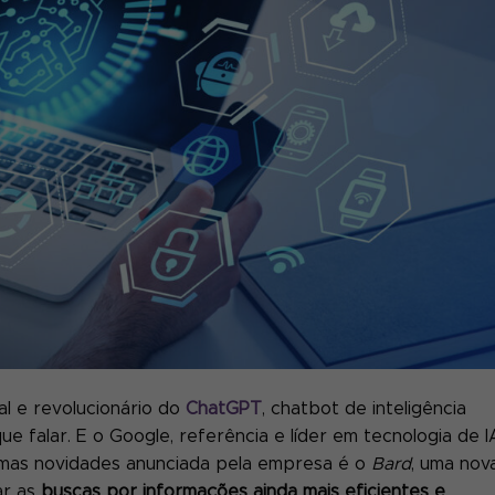
l e revolucionário do
ChatGPT
, chatbot de inteligência
ue falar. E o Google, referência e líder em tecnologia de I
timas novidades anunciada pela empresa é o
Bard
, uma nov
ar as
buscas por informações ainda mais eficientes e