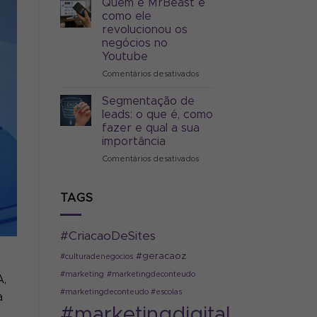
Quem é MrBeast e
Sim
do
como ele
marketing
revolucionou os
digital
negócios no
que
Youtube
realmente
são
Comentários desativados
em
para
Quem
2024
é
Segmentação de
MrBeast
leads: o que é, como
e
fazer e qual a sua
como
importância
ele
revolucionou
Comentários desativados
em
os
Segmentação
negócios
de
no
leads:
TAGS
Youtube
o
que
é,
#CriacaoDeSites
como
fazer
#geracaoz
#culturadenegocios
e
#marketing
#marketingdeconteudo
A,
qual
a
#marketingdeconteudo #escolas
a
sua
#marketingdigital
importância