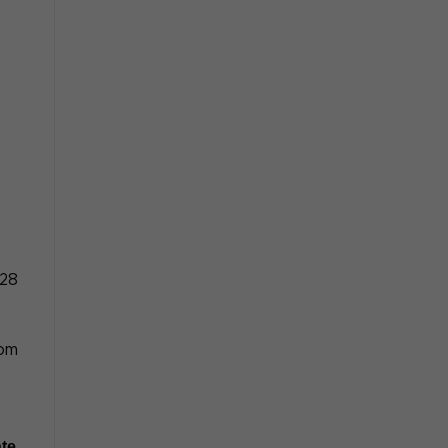
 28
com
nte
,