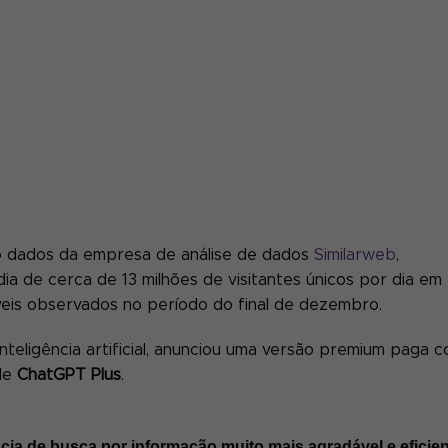
o dados da empresa de análise de dados
Similarweb
,
 de cerca de 13 milhões de visitantes únicos por dia em
íveis observados no período do final de dezembro.
nteligência artificial, anunciou uma versão premium paga 
de
ChatGPT Plus
.
ncia de busca por informação muito mais agradável e eficie