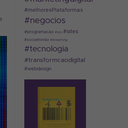
#melhoresPlataformas
#negocios
o
#sites
#programacao
#seo
#socialmedia
#streaming
#tecnologia
#transformcaodigital
#webdesign