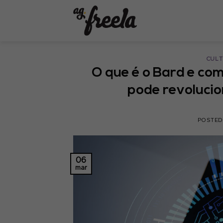
Skip
to
content
CULT
O que é o Bard e como
pode revolucio
POSTE
06
mar