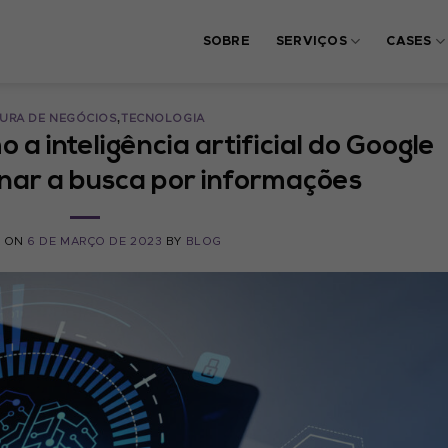
SOBRE
SERVIÇOS
CASES
,
URA DE NEGÓCIOS
TECNOLOGIA
 a inteligência artificial do Google
nar a busca por informações
D ON
6 DE MARÇO DE 2023
BY
BLOG