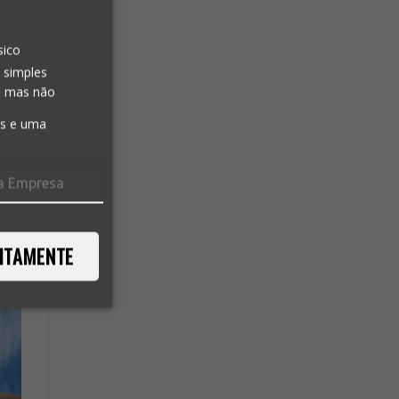
sico
 simples
a mas não
is e uma
ITAMENTE