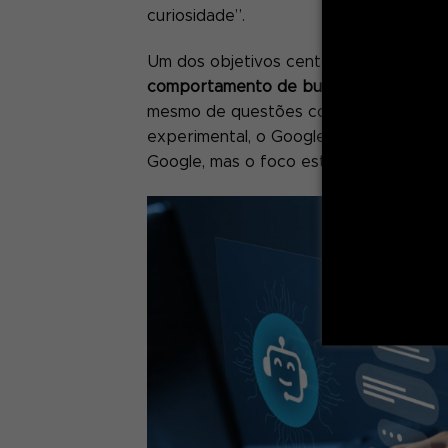
curiosidade”.
Um dos objetivos centrais do Google
comportamento de busca dos usuário
mesmo de questões com contextos e n
experimental, o Google ainda não rev
Google, mas o foco está em fornecer r