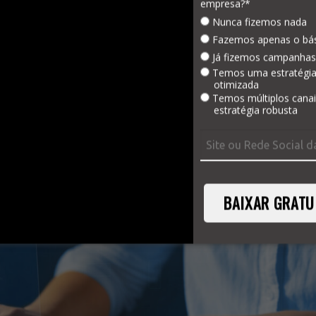
empresa?*
Nunca fizemos nada
Fazemos apenas o bá
 com o
Bard
é
responder de forma eficiente a um novo
Já fizemos campanhas
s
, dessa maneira possibilitando respostas e entendimento
Temos uma estratégi
uances mais complexas. Ainda em fase de testes e
otimizada
elou como exatamente o
Bard
será incorporado à busca do
Temos múltiplos cana
estratégia robusta
espostas novas e de alta qualidade.
BAIXAR GRATU