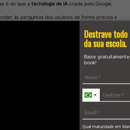
ais é do que a
tecnologia de IA
criada pelo Google.
onder às perguntas dos usuários de forma precisa e
a.
Destrave todo 
 linguagem, o Bard é capaz de gerar respostas aos
da sua escola.
 contexto das perguntas e pode fornecer respostas mais
formações adicionais que o usuário fornece.
Baixe gratuitamente
book!
 tecnologia LaMDA é que vai “alimentar” o Bard com
rmitindo respostas mais complexas, convencionais e
oogle e Alphabet
, o
Bard
“Busca combinar a amplitude d
nteligência e a criatividade de nossos grandes modelos de
es da web para fornecer respostas novas e de alta
Qual maturidade em Mar
criatividade e uma plataforma de lançamento para a