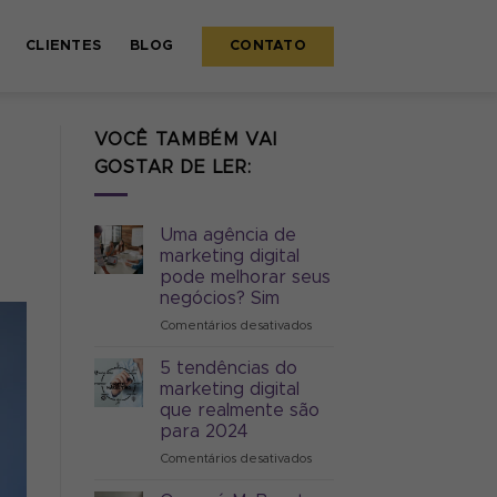
CLIENTES
BLOG
CONTATO
VOCÊ TAMBÉM VAI
GOSTAR DE LER:
Uma agência de
marketing digital
pode melhorar seus
negócios? Sim
Comentários desativados
em
Uma
agência
5 tendências do
de
marketing digital
marketing
que realmente são
digital
para 2024
pode
melhorar
Comentários desativados
em
seus
5
negócios?
tendências