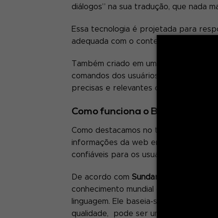
diálogos” na sua tradução, que nada m
Essa tecnologia é projetada para resp
adequada com o contexto da convers
Também criado em um vasto modelo de
comandos dos usuários. Ele entende o
precisas e relevantes com base nas in
Como funciona o Bard?
Como destacamos no tópico anterior, a
informações da web em tempo real, pe
confiáveis para os usuários.
De acordo com
Sundar Pichai
,
CEO do G
conhecimento mundial com o poder, a i
linguagem. Ele baseia-se em informaçõ
qualidade, pode ser uma saída para a 