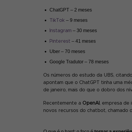
ChatGPT – 2 meses
– 9 meses
TikTok
– 30 meses
Instagram
– 41 meses
Pinterest
Uber – 70 meses
Google Tradutor – 78 meses
Os números do estudo da UBS, citand
apontam que o ChatGPT tinha uma média
de janeiro, mais do que o dobro dos n
Recentemente a
OpenAI
, empresa de i
novos recursos do chatbot, chamado 
O que é o bard: o foco é
tornar a experiê