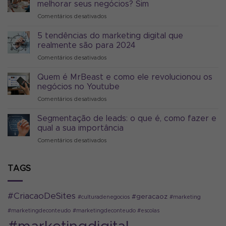
melhorar seus negócios? Sim
Comentários desativados
em
Uma
agência
5 tendências do marketing digital que
de
realmente são para 2024
marketing
Comentários desativados
em
digital
5
pode
tendências
Quem é MrBeast e como ele revolucionou os
melhorar
do
seus
negócios no Youtube
marketing
negócios?
Comentários desativados
em
digital
Sim
Quem
que
é
Segmentação de leads: o que é, como fazer e
realmente
MrBeast
são
qual a sua importância
e
para
Comentários desativados
em
como
2024
Segmentação
ele
de
revolucionou
leads:
TAGS
os
o
negócios
que
no
é,
Youtube
#CriacaoDeSites
#geracaoz
#culturadenegocios
#marketing
como
fazer
#marketingdeconteudo
#marketingdeconteudo #escolas
e