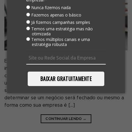
Nunca fizemos nada
Fazemos apenas o básico
Já fizemos campanhas simples
Temos uma estratégia mas não
otimizada
Temos múltiplos canais e uma
estratégia robusta
Existe um famoso ditado que diz que a primeira
impressão é a que fica. Essa máxima pode servir
como uma analogia interessante quando falamos de
BAIXAR GRATUITAMENTE
um site profissional. Afinal, tanto a sua aparência, o
seu conteúdo quanto as suas funcionalidades podem
determinar se um negócio será fechado ou mesmo a
forma como sua empresa é […]
CONTINUAR LENDO
→