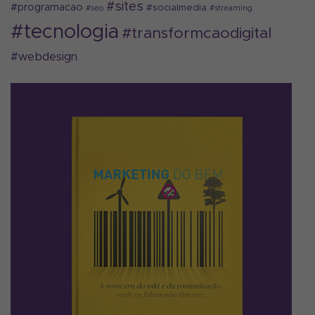
#sites
#programacao
#socialmedia
#seo
#streaming
#tecnologia
#transformcaodigital
#webdesign