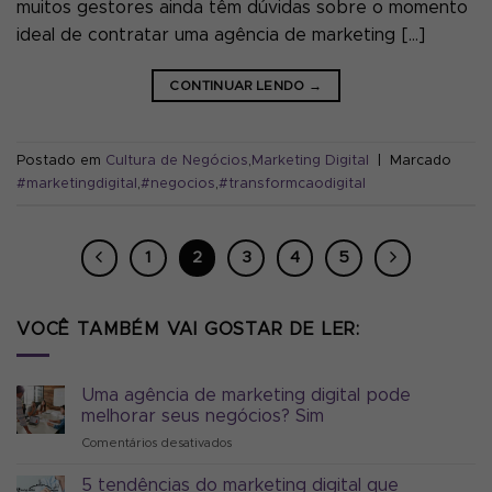
muitos gestores ainda têm dúvidas sobre o momento
ideal de contratar uma agência de marketing […]
CONTINUAR LENDO
→
Postado em
Cultura de Negócios
,
Marketing Digital
|
Marcado
#marketingdigital
,
#negocios
,
#transformcaodigital
1
2
3
4
5
VOCÊ TAMBÉM VAI GOSTAR DE LER:
Uma agência de marketing digital pode
melhorar seus negócios? Sim
Comentários desativados
em
Uma
agência
5 tendências do marketing digital que