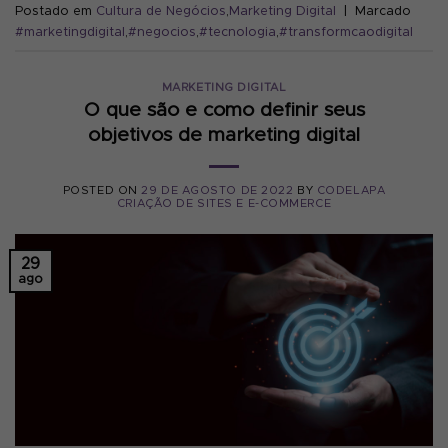
Postado em
Cultura de Negócios
,
Marketing Digital
|
Marcado
#marketingdigital
,
#negocios
,
#tecnologia
,
#transformcaodigital
MARKETING DIGITAL
O que são e como definir seus
objetivos de marketing digital
POSTED ON
29 DE AGOSTO DE 2022
BY
CODELAPA
CRIAÇÃO DE SITES E E-COMMERCE
29
ago