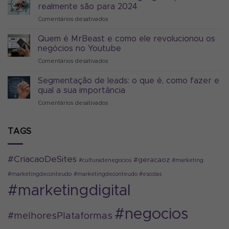
de
realmente são para 2024
marketing
Comentários desativados
em
digital
5
pode
tendências
Quem é MrBeast e como ele revolucionou os
melhorar
do
seus
negócios no Youtube
marketing
negócios?
Comentários desativados
em
digital
Sim
Quem
que
é
Segmentação de leads: o que é, como fazer e
realmente
MrBeast
são
qual a sua importância
e
para
Comentários desativados
em
como
2024
Segmentação
ele
de
revolucionou
leads:
TAGS
os
o
negócios
que
no
é,
Youtube
#CriacaoDeSites
#geracaoz
#culturadenegocios
#marketing
como
fazer
#marketingdeconteudo
#marketingdeconteudo #escolas
e
#marketingdigital
qual
a
sua
#negocios
#melhoresPlataformas
importância